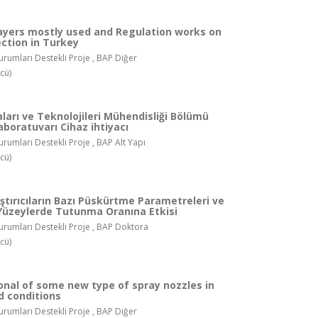
ayers mostly used and Regulation works on
ection in Turkey
rumları Destekli Proje , BAP Diğer
cü)
arı ve Teknolojileri Mühendisliği Bölümü
boratuvarı Cihaz ihtiyacı
rumları Destekli Proje , BAP Alt Yapı
cü)
ıştırıcıların Bazı Püskürtme Parametreleri ve
 Yüzeylerde Tutunma Oranına Etkisi
rumları Destekli Proje , BAP Doktora
cü)
onal of some new type of spray nozzles in
d conditions
rumları Destekli Proje , BAP Diğer