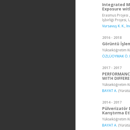
Integrated M
Exposure wi
Erasmus Projesi ,
İşbirliği Projesi,
Vursavuş K. K.
,
İn
2016 - 2018
Görüntü İşlem
Yükseköğretim Ku
ÖZLÜOYMAK Ö. 
2017 - 2017
PERFORMANCE
WITH DIFFERE
Yükseköğretim Ku
BAYAT A.
(Yürütü
2014 - 2017
Pülverizatör 
Karıştırma Et
Yükseköğretim Ku
BAYAT A.
(Yürütü