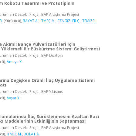
 Robotu Tasarımı ve Prototipinin
rumları Destekli Proje , BAP Araştırma Projesi
B.
(Yürütücü),
BAYAT A.
,
İTMEÇ M.
,
CENGİZLER Ç.
,
TEMİZEL
 Akımlı Bahçe Pülverizatörleri İçin
 Yüklemeli Bir Püskürtme Sistemi Geliştirmesi
rumları Destekli Proje , BAP Doktora
cü),
Amaya K.
rına Değişken Oranlı İlaç Uygulama Sistemi
atı
rumları Destekli Proje , BAP Y.Lisans
cü),
Avşar Y.
ulamalarında İlaç Sürüklenmesini Azaltan Bazı
kı Maddelerinin Etkinliğinin Saptanması
rumları Destekli Proje , BAP Araştırma Projesi
cü),
İTMEÇ M.
,
BOLAT A.