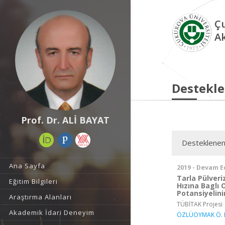
Çu
A
Destekle
Prof. Dr. ALİ BAYAT
Desteklenen
Ana Sayfa
2019 - Devam E
Tarla Pülver
Eğitim Bilgileri
Hızına Baglı 
Potansiyelini
Araştırma Alanları
TÜBİTAK Projesi
Akademik İdari Deneyim
ÖZLÜOYMAK Ö. 