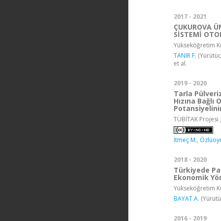
2017 - 2021
ÇUKUROVA ÜNİ
SİSTEMİ OTO
Yükseköğretim Ku
TANIR F.
(Yürütüc
et al.
2019 - 2020
Tarla Pülver
Hızına Bağlı 
Potansiyelini
TÜBİTAK Projesi 
İtmeç M.
,
Özlüoy
2018 - 2020
Türkiyede Pa
Ekonomik Yön
Yükseköğretim Ku
BAYAT A.
(Yürütü
2016 - 2019