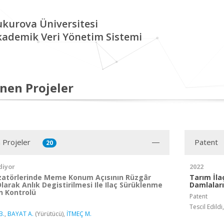
kurova Üniversitesi
kademik Veri Yönetim Sistemi
nen Projeler
 Projeler
Patent
20
diyor
2022
izatörlerinde Meme Konum Açısının Rüzgâr
Tarım İla
Olarak Anlık Degistirilmesi Ile Ilaç Sürüklenme
Damlaları
n Kontrolü
Patent
Tescil Edild
B.
,
BAYAT A.
(Yürütücü),
İTMEÇ M.