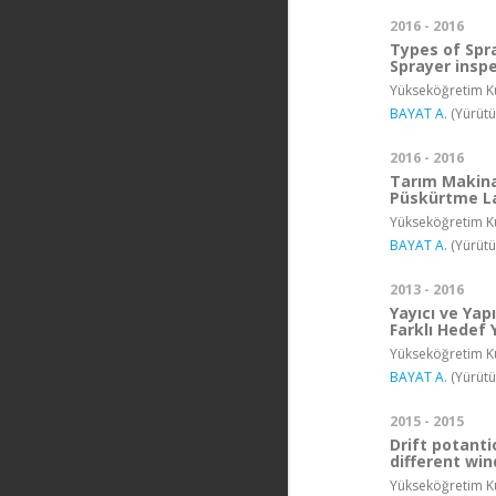
2016 - 2016
Types of Spr
Sprayer insp
Yükseköğretim Ku
BAYAT A.
(Yürütü
2016 - 2016
Tarım Makinal
Püskürtme La
Yükseköğretim Ku
BAYAT A.
(Yürütü
2013 - 2016
Yayıcı ve Yap
Farklı Hedef
Yükseköğretim Ku
BAYAT A.
(Yürütü
2015 - 2015
Drift potanti
different win
Yükseköğretim Ku