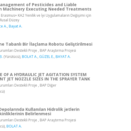
anagement of Pesticides and Liable
th Machinery Executing Needed Treatments
 Erasmus+ KA2 Yenilik ve İyi Uygulamaların Değişimi için
 Ulusal Düzey
ce A.
,
Bayat A.
e Tabanlı Bir İlaçlama Robotu Geliştirilmesi
rumları Destekli Proje , BAP Araştırma Projesi
B.
(Yürütücü),
BOLAT A.
,
GÜZEL E.
,
BAYAT A.
 OF A HYDRAULIC JET AGITATION SYSTEM
NT JET NOZZLE SIZES IN THE SPRAYER TANK
rumları Destekli Proje , BAP Diğer
cü)
Depolarında Kullanılan Hidrolik jetlerin
kinliklerinin Belirlenmesi
rumları Destekli Proje , BAP Araştırma Projesi
cü),
BOLAT A.