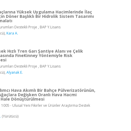
açlarına Yüksek Uygulama Hacimlerinde İlaç
n Döner Başlıklı Bir Hidrolik Sistem Tasarımı
malatı
rumları Destekli Proje , BAP Y.Lisans
cü),
Kara A.
sek Hızlı Tren Garı Şantiye Alanı ve Çelik
kasında FineKinney Yöntemiyle Risk
esi
rumları Destekli Proje , BAP Y.Lisans
cü),
Alyanak E.
dımcı Hava Akımlı Bir Bahçe Pülverizatörünün,
 Ağaçlara Değişken Oranlı Hava Hacmi
r Hale Dönüştürülmesi
 1005 - Ulusal Yeni Fikirler ve Ürünler Araştırma Destek
.
(Yürütücü)