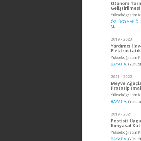
Otonom Tarım
Geliştirilmesi
Yükseköğretim Ku
ÖZLÜOYMAK Ö. 
M.
2019 - 2023
Yardımcı Hava
Elektrostatik
Yükseköğretim Ku
BAYAT A.
(Yürütü
2021 - 2022
Meyve Ağaçla
Prototip İmal
Yükseköğretim Ku
BAYAT A.
(Yürütü
2019 - 2021
Pestisit Uyg
Kimyasal Kat
Yükseköğretim Ku
BAYAT A.
(Yürütü