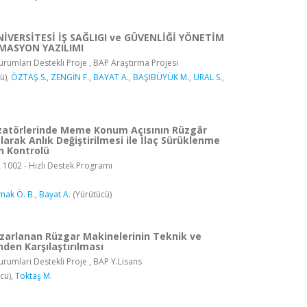
VERSİTESİ İŞ SAĞLIGI ve GÜVENLİĞİ YÖNETİM
MASYON YAZILIMI
rumları Destekli Proje , BAP Araştırma Projesi
ü),
ÖZTAŞ S.
,
ZENGİN F.
,
BAYAT A.
,
BAŞIBÜYÜK M.
,
URAL S.
,
izatörlerinde Meme Konum Açısının Rüzgâr
Olarak Anlık Değiştirilmesi ile İlaç Sürüklenme
n Kontrolü
, 1002 - Hızlı Destek Programı
mak Ö. B.
,
Bayat A.
(Yürütücü)
zarlanan Rüzgar Makinelerinin Teknik ve
den Karşılaştırılması
rumları Destekli Proje , BAP Y.Lisans
cü),
Toktaş M.