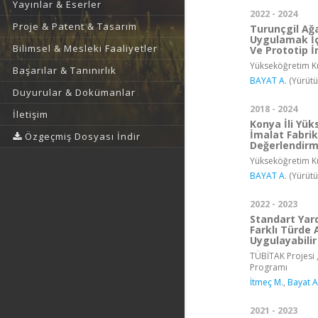
Yayınlar & Eserler
2022 - 2024
Proje & Patent & Tasarım
Turunçgil Ağ
Uygulamak İçi
Bilimsel & Mesleki Faaliyetler
Ve Prototip İ
Yükseköğretim Ku
Başarılar & Tanınırlık
BAYAT A.
(Yürütü
Duyurular & Dokümanlar
2018 - 2024
İletişim
Konya İli Yük
İmalat Fabri
Özgeçmiş Dosyası İndir
Değerlendirm
Yükseköğretim Ku
BAYAT A.
(Yürütü
2022 - 2023
Standart Yar
Farklı Türde
Uygulayabili
TÜBİTAK Projesi ,
Programı
İtmeç M.
,
Bayat A
2021 - 2023