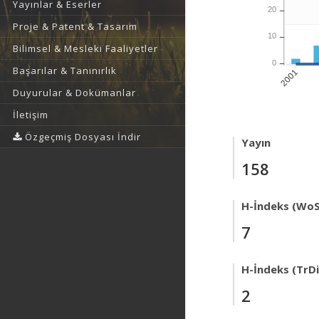
Yayınlar & Eserler
20
Proje & Patent & Tasarım
10
Bilimsel & Mesleki Faaliyetler
0
Başarılar & Tanınırlık
2001
Duyurular & Dokümanlar
İletişim
Özgeçmiş Dosyası İndir
Yayın
158
H-İndeks (WoS
7
H-İndeks (TrDi
2