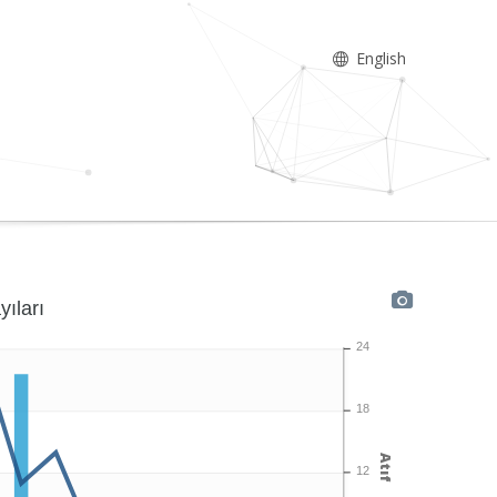
English
yıları
24
18
Atıf
12