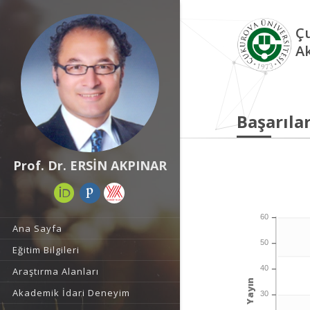
Çu
A
Başarılar
Prof. Dr. ERSİN AKPINAR
60
Ana Sayfa
50
Eğitim Bilgileri
40
Araştırma Alanları
Yayın
Akademik İdari Deneyim
30