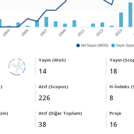
2003
2005
2007
2009
2011
2013
2015
Atıf Sayısı (WOS)
Yayın Sayıs
Yayın (WoS)
Yayın (Sco
14
18
)
Atıf (Scopus)
H-İndeks (
226
8
zin)
Atıf (Diğer Toplam)
Proje
38
16