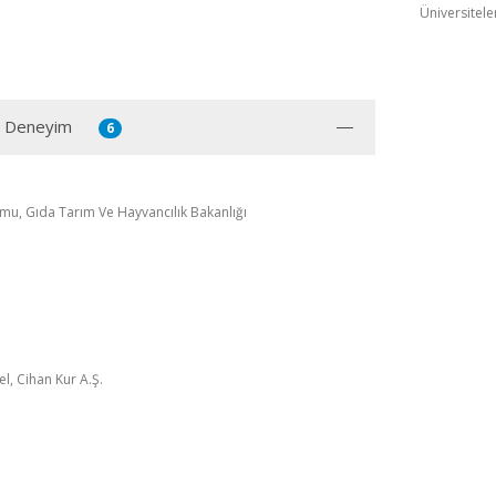
Üniversitele
ı Deneyim
6
u, Gıda Tarım Ve Hayvancılık Bakanlığı
el, Cihan Kur A.Ş.