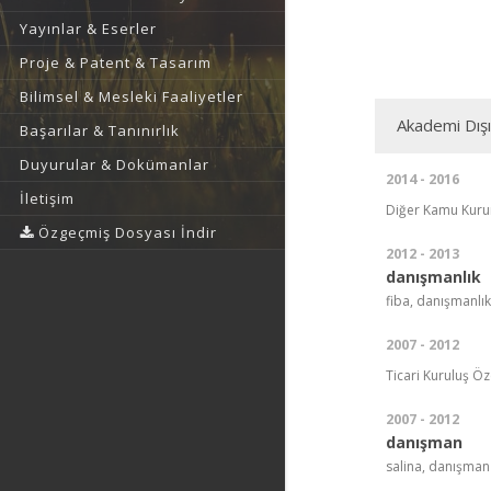
Yayınlar & Eserler
Proje & Patent & Tasarım
Bilimsel & Mesleki Faaliyetler
Akademi Dış
Başarılar & Tanınırlık
Duyurular & Dokümanlar
2014 - 2016
İletişim
Diğer Kamu Kurum
Özgeçmiş Dosyası İndir
2012 - 2013
danışmanlık
fiba, danışmanlık
2007 - 2012
Ticari Kuruluş Öz
2007 - 2012
danışman
salina, danışman