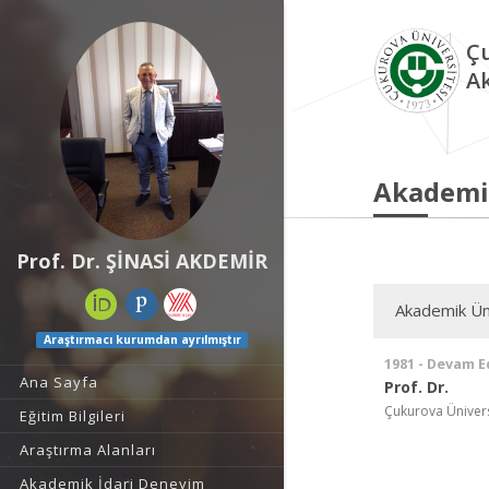
Çu
A
Akademi
Prof. Dr. ŞİNASİ AKDEMİR
Akademik Ün
Araştırmacı kurumdan ayrılmıştır
1981 - Devam E
Ana Sayfa
Prof. Dr.
Çukurova Üniversi
Eğitim Bilgileri
Araştırma Alanları
Akademik İdari Deneyim