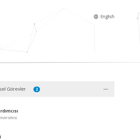
English
sel Görevler
2
rdımcısı
iversitesi
i