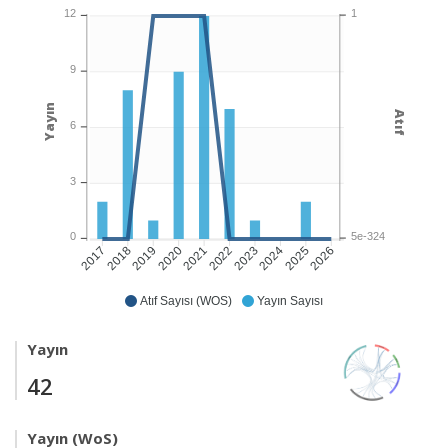
1
12
9
Yayın
Atıf
6
3
5e-324
0
2018
2019
2020
2021
2022
2023
2024
2025
2026
2017
Atıf Sayısı (WOS)
Yayın Sayısı
Yayın
42
Yayın (WoS)