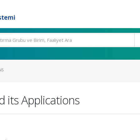
stemi
NS
 its Applications