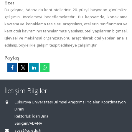
Özet:
Bu çalışma, Adana'da kent otellerinin 20. yüzyıl başından günümüze
gelişimini incelemeyi hedeflemektedir. Bu kapsamda, konaklama
kavramı ve konaklama tesisleri araştırılmış, otellerin sınıflanması ve
kent oteli kavramının tanımlanması yapılmış, otel yapılarının biçimsel,
işlevsel ve mekânsal organizasyonu araştırılarak otel yapıları analiz
edilmiş, böylelikle gelişim tespit edilmeye çalışılmıştır.
Paylaş
İletişim Bilgileri
Çukurova Üniversitesi Bilimsel Araştırma Projeleri Koordinasyon
Birimi
Rektörlük İdari Bina
Sarıçam/ADANA
aves@cu.edu.tr