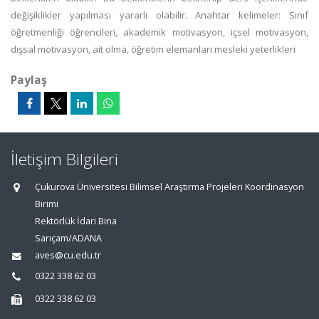
değişiklikler yapılması yararlı olabilir. Anahtar kelimeler: Sınıf
öğretmenliği öğrencileri, akademik motivasyon, içsel motivasyon,
dışsal motivasyon, ait olma, öğretim elemanları mesleki yeterlikleri
Paylaş
İletişim Bilgileri
Çukurova Üniversitesi Bilimsel Araştırma Projeleri Koordinasyon
Birimi
Rektörlük İdari Bina
Sarıçam/ADANA
aves@cu.edu.tr
0322 338 62 03
0322 338 62 03