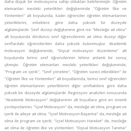
daha düşük bir motivasyona sahip oldukları belirlenmiştir. Öğretim
elemanları mesleki yeterlikleri değişkeninde "Öğretim İlke ve
Yöntemleri" alt boyutunda, kadın öğrenciler öğretim elemanlarının
yeterliklerini, erkeklere göre daha yüksek bir düzeyde
algılamışlardır. Sınıf düzeyi değişkenine göre ise "Mesleğe ait olma"
alt boyutunda dördüncü sınıf öğrencilerinin ait olma düzeyi diğer
sınıflardaki öğrencilerden daha yüksek bulunmuştur. Akademik
motivasyon değişkeninde, "Dışsal motivasyon düzenleme" alt
boyutunda birinci sınıf öğrencilerinin lehine anlamlı bir sonuç
çıkmıştır. Öğretim elemanları mesleki yeterlikleri değişkeninde,
"Program ve içerik", "Sınıf yönetimi", "Öğretim süreci etkinlikleri" ile
"Öğretim İlke ve Yöntemleri" alt boyutlarında, birinci sınıf öğrencileri
öğretim elemanlarının yeterliklerini diğer sınıftakilere göre daha
yüksek bir düzeyde algılamışlardır. Regresyon analizleri sonucunda
"Akademik Motivasyon" değişkeninin alt boyutlara göre en önemli
yordayıcılarının; "İçsel Motivasyon" da, mesleğe ait olma, program ve
içerik ile aileye ait olma; "İçsel Motivasyon Başarma" da, mesleğe ait
olma ile program ve içerik; "İçsel Motivasyon Hareket" de, mesleğe
ait olma ile öğretim ilke ve yöntemleri; "Dışsal Motivasyon Tanıma"