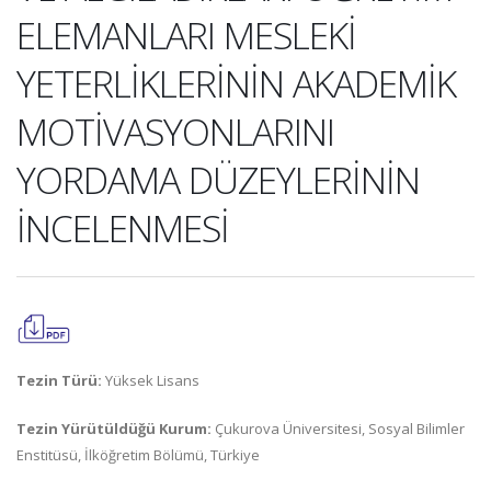
ELEMANLARI MESLEKİ
YETERLİKLERİNİN AKADEMİK
MOTİVASYONLARINI
YORDAMA DÜZEYLERİNİN
İNCELENMESİ
Tezin Türü:
Yüksek Lisans
Tezin Yürütüldüğü Kurum:
Çukurova Üniversitesi, Sosyal Bilimler
Enstitüsü, İlköğretim Bölümü, Türkiye