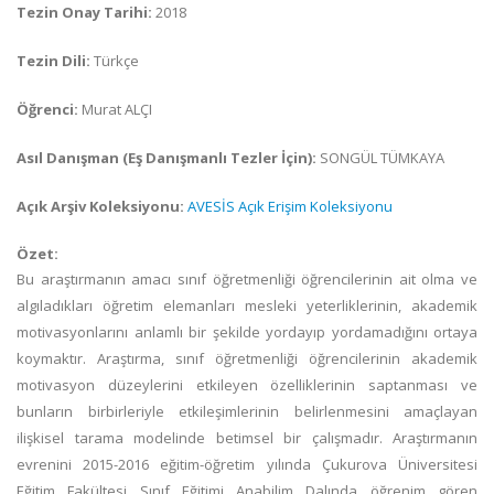
Tezin Onay Tarihi:
2018
Tezin Dili:
Türkçe
Öğrenci:
Murat ALÇI
Asıl Danışman (Eş Danışmanlı Tezler İçin):
SONGÜL TÜMKAYA
Açık Arşiv Koleksiyonu:
AVESİS Açık Erişim Koleksiyonu
Özet:
Bu araştırmanın amacı sınıf öğretmenliği öğrencilerinin ait olma ve
algıladıkları öğretim elemanları mesleki yeterliklerinin, akademik
motivasyonlarını anlamlı bir şekilde yordayıp yordamadığını ortaya
koymaktır. Araştırma, sınıf öğretmenliği öğrencilerinin akademik
motivasyon düzeylerini etkileyen özelliklerinin saptanması ve
bunların birbirleriyle etkileşimlerinin belirlenmesini amaçlayan
ilişkisel tarama modelinde betimsel bir çalışmadır. Araştırmanın
evrenini 2015-2016 eğitim-öğretim yılında Çukurova Üniversitesi
Eğitim Fakültesi Sınıf Eğitimi Anabilim Dalında öğrenim gören