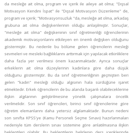
da mesleğe ait olma, program ve içerik ile aileye ait olma; "Dışsal
Motivasyon Kendini İspat" ile "Dışsal Motivasyon Düzenleme" de,
program ve içerik; "Motivasyonsuzluk "da, mesleğe ait olma, arkadaş
grubuna ait olma değişkenlerinin olduğu anlaşılmıştır. Sonuçlar,
"mesleğe ait olma" değişkeninin sınıf öğretmenliği öğrencilerinin
akademik motivasyonlarını etkileyen en önemli değişken olduğunu
göstermiştir. Bu nedenle bu bölüme gelen öğrencilerin mesleği
sevmeleri ve mesleki bağlılıklarını arttırmak için yapılacak etkinliklere
daha fazla yer verilmesi önem kazanmaktadır. Ayrıca sonuçlar
erkeklerin ait olma düzeylerinin kadınlara göre daha düşük
olduğunu göstermiştir. Bu da sınıf öğretmenliğinin geçmişten beri
gelen "kadın" mesleği olduğu algısının hala sürdüğüne işaret
etmektedir. Erkek öğrencilerin de bu alanda başarılı olabileceklerine
ilişkin algılarının geliştirilmesine yönelik çalışmalara öncelik
verilmelidir. Son sınıf öğrencileri, birinci sınıf öğrencilerine göre
öğretim elemanlarını daha yetersiz algılamaktadır. Bunun nedeni
son sınıfta KPSS'ye (Kamu Personeli Seçme Sınavı) hazırlanmaları
nedeniyle tüm derslerin sınav sistemine göre anlatılmasına ilişkin
beklentileri olabilir. Bu beklentilerin belirlenip ders içeriklerinde