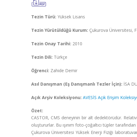
Tezin Türü:
Yüksek Lisans
Tezin Yürütüldüğü Kurum:
Çukurova Üniversitesi, Fe
Tezin Onay Tarihi:
2010
Tezin Dili:
Türkçe
Öğrenci:
Zahide Demir
Asıl Danışman (Eş Danışmanlı Tezler İçin):
İSA 
Açık Arşiv Koleksiyonu:
AVESİS Açık Erişim Koleksi
Özet:
CASTOR, CMS deneyinin bir alt dedektörüdür. Relativi
oluştururlar. Bu ışınım foto-çoğaltıcı tüpler tarafın
Çukurova Üniversitesi Yüksek Enerji Fiziği laboratuva