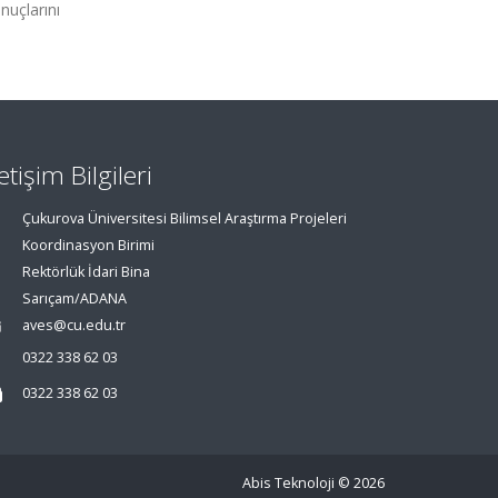
nuçlarını
letişim Bilgileri
Çukurova Üniversitesi Bilimsel Araştırma Projeleri
Koordinasyon Birimi
Rektörlük İdari Bina
Sarıçam/ADANA
aves@cu.edu.tr
0322 338 62 03
0322 338 62 03
Abis Teknoloji
© 2026