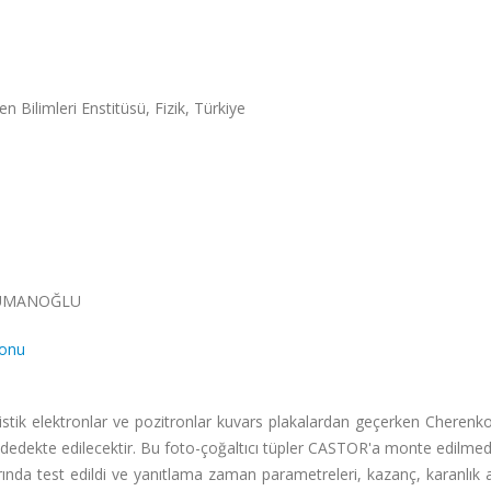
n Bilimleri Enstitüsü, Fizik, Türkiye
DUMANOĞLU
yonu
stik elektronlar ve pozitronlar kuvars plakalardan geçerken Cherenko
dan dedekte edilecektir. Bu foto-çoğaltıcı tüpler CASTOR'a monte edilm
rında test edildi ve yanıtlama zaman parametreleri, kazanç, karanlık 