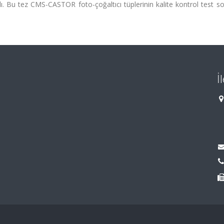
ldı. Bu tez CMS-CASTOR foto-çoğaltıcı tüplerinin kalite kontrol test so
İ