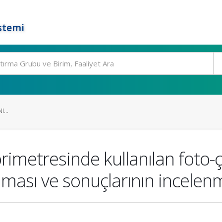
stemi
...
metresinde kullanılan foto-çoğ
ılması ve sonuçlarının incelen