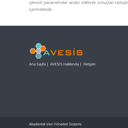
işlevsel parametreler analiz edilerek sonuçları tartışı
içermektedir.
Ana Sayfa
|
AVESİS Hakkında
|
İletişim
Akademik Veri Yönetim Sistemi