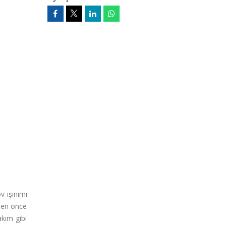
v ışınımı
eden önce
akım gibi