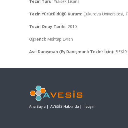
Tezin Türü:
Yüksek Lisans
Tezin Yürütüldüğü Kurum:
Çukurova Üniversitesi, Tıp
Tezin Onay Tarihi:
2010
Öğrenci:
Mehtap Evran
Asıl Danışman (Eş Danışmanlı Tezler İçin):
BEKİR
Ana Sayfa
|
AVESİS Hakkında
|
İletişim