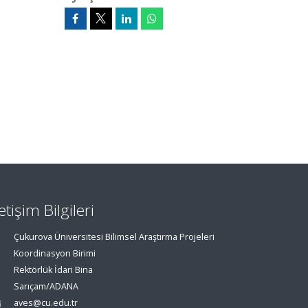
letişim Bilgileri
Çukurova Üniversitesi Bilimsel Araştırma Projeleri
Koordinasyon Birimi
Rektörlük İdari Bina
Sarıçam/ADANA
aves@cu.edu.tr