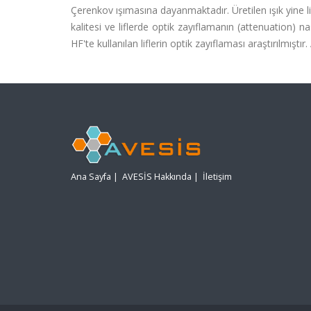
Çerenkov ışımasına dayanmaktadır. Üretilen ışık yine lifl
kalitesi ve liflerde optik zayıflamanın (attenuation) n
HF'te kullanılan liflerin optik zayıflaması araştırılmışt
Ana Sayfa
|
AVESİS Hakkında
|
İletişim