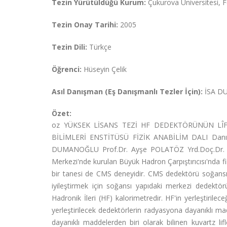
Tezin Yürütüldüğü Kurum:
Çukurova Üniversitesi, Fe
Tezin Onay Tarihi:
2005
Tezin Dili:
Türkçe
Öğrenci:
Hüseyin Çelik
Asıl Danışman (Eş Danışmanlı Tezler İçin):
İSA 
Özet:
oz YÜKSEK LİSANS TEZİ HF DEDEKTÖRÜNÜN LÎFL
BİLİMLERİ ENSTİTÜSÜ FİZİK ANABİLİM DALI Danışm
DUMANOĞLU Prof.Dr. Ayşe POLATÖZ Yrd.Doç.Dr. Sam
Merkezi'nde kurulan Büyük Hadron Çarpıştırıcısı'nda f
bir tanesi de CMS deneyidir. CMS dedektörü soğansı 
iyileştirmek için soğansı yapıdaki merkezi dedektör
Hadronik İleri (HF) kalorimetredir. HF'in yerleştiri
yerleştirilecek dedektörlerin radyasyona dayanıklı 
dayanıklı maddelerden biri olarak bilinen kuvartz lif