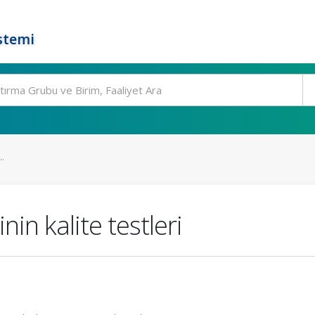
stemi
.
in kalite testleri