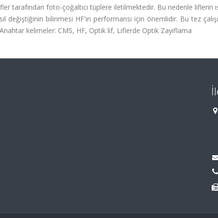
er tarafından foto-çoğaltıcı tüplere iletilmektedir. Bu nedenle liflerin ış
asıl değiştiğinin bilinmesi HF'in performansı için önemlidir. Bu tez çal
ır. Anahtar kelimeler: CMS, HF, Optik lif, Liflerde Optik Zayıflama
İ