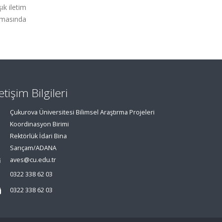
ık iletim
ışmasında
letişim Bilgileri
Çukurova Üniversitesi Bilimsel Araştırma Projeleri
Koordinasyon Birimi
Rektörlük İdari Bina
Sarıçam/ADANA
aves@cu.edu.tr
0322 338 62 03
0322 338 62 03