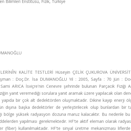
n Bilimleri Enstitüsü, Fizik, Türkiye
DUMANOĞLU
ERİNÎN KALİTE TESTLERİ Hüseyin ÇELİK ÇUKUROVA ÜNİVERSİT
an : Doç.Dr. İsa DUMANOĞLU Yıl : 2005, Sayfa : 70 Jüri : Doç
i ARICA İsviçre'nin Cenevre şehrinde bulunan Parçacık Fiziği A
iziğin yanıt veremediği sorulara yanıt aramak üzere yapılacak olan de
yapıda bir çok alt dedektörden oluşmaktadır. Dikine kayıp enerji öl
ün dışına başka dedektörler de yerleştirilecek olup bunlardan bir t
leceği bölge yüksek radyasyon dozuna maruz kalacaktır. Bu nedenle b
maddelerden yapılması gerekmektedir. HF'te aktif eleman olarak rady
ler (fiber) kullanılmaktadır. HF'te sinyal üretme mekanizması liflerde