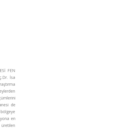
ESİ FEN
.Dr. İsa
raştırma
neylerden
çümlerini
anesi de
u bölgeye
asyona en
 üretilen