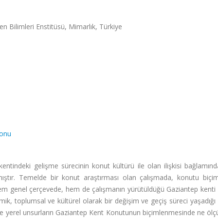
n Bilimleri Enstitüsü, Mimarlık, Türkiye
yonu
entindeki gelişme sürecinin konut kültürü ile olan ilişkisi bağlamın
ıştır. Temelde bir konut araştırması olan çalışmada, konutu biçim
hem genel çerçevede, hem de çalışmanın yürütüldüğü Gaziantep kenti 
mik, toplumsal ve kültürel olarak bir değişim ve geçiş süreci yaşadı
 ve yerel unsurların Gaziantep Kent Konutunun biçimlenmesinde ne ölçü