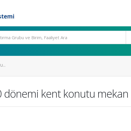
stemi
...
0 dönemi kent konutu mekan 