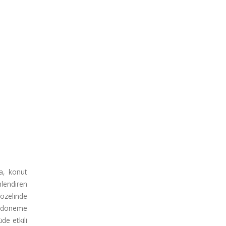
da, konut
lendiren
özelinde
ğı döneme
de etkili