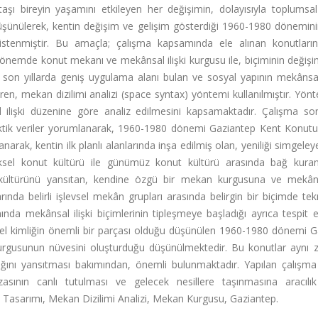
taşı bireyin yaşamını etkileyen her değişimin, dolayısıyla toplumsa
üşünülerek, kentin değişim ve gelişim gösterdiği 1960-1980 dönemini
 istenmiştir. Bu amaçla; çalışma kapsamında ele alınan konutlar
önemde konut mekanı ve mekânsal ilişki kurgusu ile, biçiminin değişi
da son yıllarda geniş uygulama alanı bulan ve sosyal yapının mekânsa
ren, mekan dizilimi analizi (space syntax) yöntemi kullanılmıştır. Yön
l ilişki düzenine göre analiz edilmesini kapsamaktadır. Çalışma so
taktik veriler yorumlanarak, 1960-1980 dönemi Gaziantep Kent Konut
rak, kentin ilk planlı alanlarında inşa edilmiş olan, yeniliği simgele
sel konut kültürü ile günümüz konut kültürü arasında bağ kuran
ültürünü yansıtan, kendine özgü bir mekan kurgusuna ve mekânsa
ında belirli işlevsel mekân grupları arasında belirgin bir biçimde te
nda mekânsal ilişki biçimlerinin tipleşmeye başladığı ayrıca tespit ed
el kimliğin önemli bir parçası olduğu düşünülen 1960-1980 dönemi G
urgusunun nüvesini oluşturduğu düşünülmektedir. Bu konutlar aynı
ığını yansıtması bakımından, önemli bulunmaktadır. Yapılan çalışma
ızasının canlı tutulması ve gelecek nesillere taşınmasına aracılı
Tasarımı, Mekan Dizilimi Analizi, Mekan Kurgusu, Gaziantep.