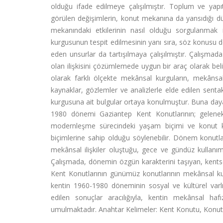
olduğu ifade edilmeye çalışılmıştır. Toplum ve yapı
görülen değişimlerin, konut mekanına da yansıdığı d
mekanındaki etkilerinin nasıl olduğu sorgulanmak
kurgusunun tespit edilmesinin yanı sıra, söz konusu d
eden unsurlar da tartışılmaya çalışılmıştır. Çalışma
olan ilişkisini çözümlemede uygun bir araç olarak beli
olarak farklı ölçekte mekânsal kurguların, mekânsa
kaynaklar, gözlemler ve analizlerle elde edilen sen
kurgusuna ait bulgular ortaya konulmuştur. Buna dayana
1980 dönemi Gaziantep Kent Konutlarının; gelenek
modernleşme sürecindeki yaşam biçimi ve konut k
biçimlerine sahip olduğu söylenebilir. Dönem konutlar
mekânsal ilişkiler oluştuğu, gece ve gündüz kullanımı
Çalışmada, dönemin özgün karakterini taşıyan, kents
Kent Konutlarının günümüz konutlarının mekânsal k
kentin 1960-1980 döneminin sosyal ve kültürel varl
edilen sonuçlar aracılığıyla, kentin mekânsal haf
umulmaktadır. Anahtar Kelimeler: Kent Konutu, Konut 