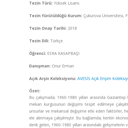
Tezin Türü:
Yüksek Lisans
Tezin Yürütüldüğü Kurum:
Çukurova Üniversitesi, Fe
Tezin Onay Tarihi:
2018
Tezin Dili:
Türkçe
Öğrenci:
ESRA KASAPBAŞI
Danışman:
Onur Erman
Açık Arşiv Koleksiyonu:
AVESİS Açık Erişim Koleksi
Özet:
Bu çalışmada; 1960-1980 yılları arasında Gaziantep k
mekan kurgusunun değişimi tespit edilmeye çalışılm
unsurlar ve mekansal değişime etki eden faktörler, 
ele alınmaya çalışılmıştır. Bu bağlamda; kentin ekono
denk gelen, 1960-1980 yılları arasındaki gelişmelerin