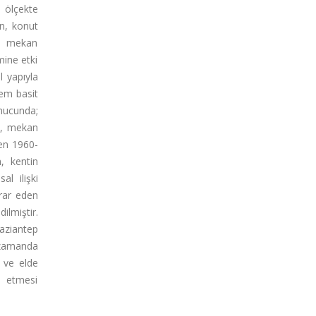
l ölçekte
n, konut
ın mekan
mine etki
l yapıyla
tem basit
nucunda;
u, mekan
yen 1960-
, kentin
l ilişki
krar eden
ilmiştir.
aziantep
 zamanda
 ve elde
k etmesi